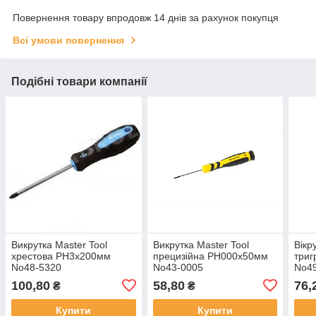
Повернення товару впродовж 14 днів за рахунок покупця
Всі умови повернення
Подібні товари компанії
Викрутка Master Tool
Викрутка Master Tool
Вікр
хрестова PH3х200мм
прецизійна PH000х50мм
три
No48-5320
No43-0005
No4
100,80
58,80
76,
₴
₴
Купити
Купити