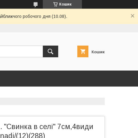
Кошик
айближчого робочого дня (10.08).
Кошик
. "Свинка в селі" 7см,4види
adi/(12)(288)