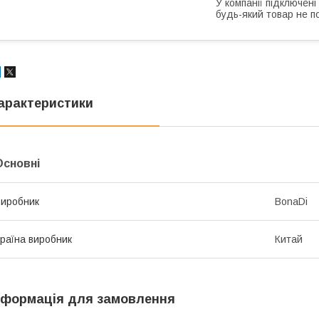
У компанії підключені
будь-який товар не п
арактеристики
Основні
иробник
BonaDi
раїна виробник
Китай
нформація для замовлення