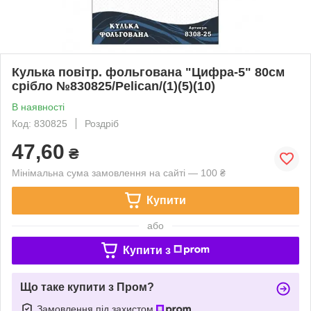
Кулька повітр. фольгована "Цифра-5" 80см
срібло №830825/Pelican/(1)(5)(10)
В наявності
Код: 830825
Роздріб
47,60
₴
Мінімальна сума замовлення на сайті — 100 ₴
Купити
або
Купити з
Що таке купити з Пром?
Замовлення під захистом