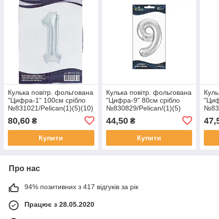
Кулька повітр. фольгована
Кулька повітр. фольгована
Куль
"Цифра-1" 100см срібло
"Цифра-9" 80см срібло
"Циф
№831021/Pelican(1)(5)(10)
№830829/Pelican/(1)(5)
№830
(20)
(20)
(20)
80,60
44,50
47,
₴
₴
Купити
Купити
Про нас
94% позитивних з 417 відгуків за рік
Працює з 28.05.2020