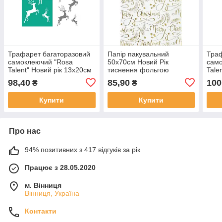
Трафарет багаторазовий
Папір пакувальний
Траф
самоклеючий "Rosa
50х70см Новий Рік
сам
Talent" Новий рік 13х20см
тиснення фольгою
Tale
№3064/GPT500831778
№BM.25550/Buromax/(1)
№30
98,40
85,90
100
₴
₴
(20)(500)
Купити
Купити
Про нас
94% позитивних з 417 відгуків за рік
Працює з 28.05.2020
м. Вінниця
Вінниця, Україна
Контакти