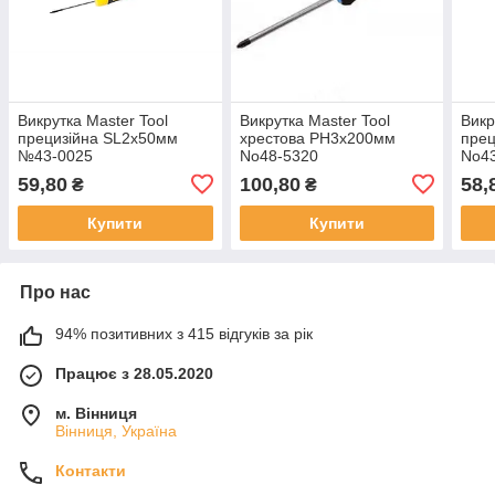
Викрутка Master Tool
Викрутка Master Tool
Викр
прецизійна SL2х50мм
хрестова PH3х200мм
пре
№43-0025
No48-5320
No4
59,80
100,80
58,
₴
₴
Купити
Купити
Про нас
94% позитивних з 415 відгуків за рік
Працює з 28.05.2020
м. Вінниця
Вінниця, Україна
Контакти