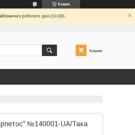
Кошик
айближчого робочого дня (10.08).
Кошик
арпетос" №140001-UA/Така