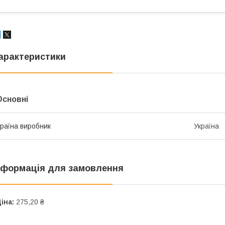
арактеристики
Основні
раїна виробник
Україна
нформація для замовлення
іна:
275,20 ₴