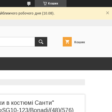
Кошик
айближчого робочого дня (10.08).
Кошик
и в костюмі Санти"
SG10-123/Bonadi/(48)(576)