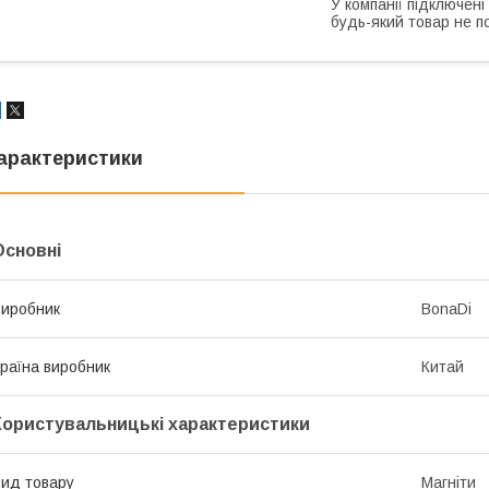
У компанії підключені
будь-який товар не п
арактеристики
Основні
иробник
BonaDi
раїна виробник
Китай
Користувальницькі характеристики
ид товару
Магніти