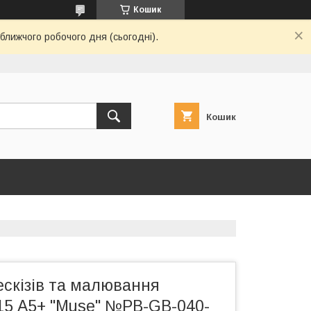
Кошик
ближчого робочого дня (сьогодні).
Кошик
ескізів та малювання
15 А5+ "Muse" №PB-GB-040-