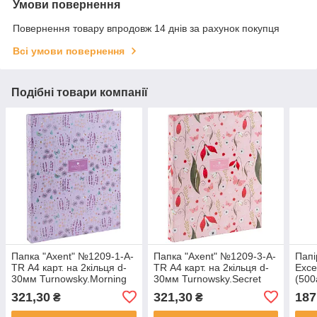
Умови повернення
Повернення товару впродовж 14 днів за рахунок покупця
Всі умови повернення
Подібні товари компанії
Папка "Axent" №1209-1-A-
Папка "Axent" №1209-3-A-
Папі
TR А4 карт. на 2кільця d-
TR А4 карт. на 2кільця d-
Exce
30мм Turnowsky.Morning
30мм Turnowsky.Secret
(500
Dew(10)
Garden(10)
321,30
321,30
187
₴
₴