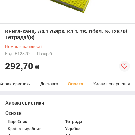
Книга-канц. А4 176арк. кліт. тв. обкл. №12870/
Тетрада/(8)
Немає в наявності
Код: Е12870
Роздріб
292,70
₴
Характеристики
Доставка
Оплата
Умови повернення
Характеристики
Основні
Виробник
Тетрада
Країна виробник
Україна