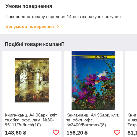
Умови повернення
Повернення товару впродовж 14 днів за рахунок покупця
Всі умови повернення
Подібні товари компанії
Книга-канц. А4 96арк. кліт.
Книга-канц. А4 96арк. кліт.
Книг
тв.обкл. офс. лам. №30-
тв. обкл. офс.
м'як
96111/Зибнєв/(10)
№2400/Buromax/(8)
Тетр
148,60
156,20
81,
₴
₴