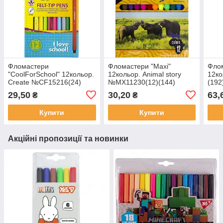
Фломастери
Фломастери "Maxi"
Флом
"CoolForSchool" 12кольор.
12кольор. Animal story
12ко
Create №CF15216(24)
№MX11230(12)(144)
(192
(192)
29,50
30,20
63,
₴
₴
Купити
Купити
Акційні пропозиції та новинки