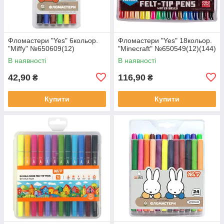
Фломастери "Yes" 6кольор.
Фломастери "Yes" 18кольор.
"Miffy" №650609(12)
"Minecraft" №650549(12)(144)
В наявності
В наявності
42,90
116,90
₴
₴
Купити
Купити