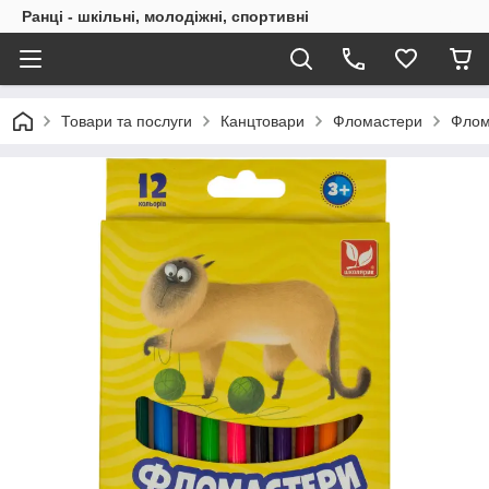
Ранці - шкільні, молодіжні, спортивні
Товари та послуги
Канцтовари
Фломастери
Флом