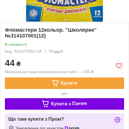
Фломастери 12кольор. "Школярик"
№314107001(12)
В наявності
Код: 314107001-UA
Роздріб
44
₴
Мінімальна сума замовлення на сайті — 100 ₴
Купити
або
Купити з
Що таке купити з Пром?
Замовлення під захистом