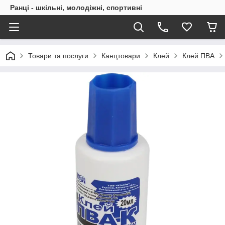
Ранці - шкільні, молодіжні, спортивні
Товари та послуги
Канцтовари
Клей
Клей ПВА