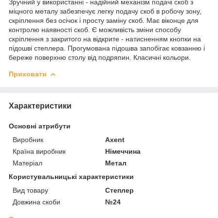
Зручний у використанні - надійний механізм подачі скоб з
міцного металу забезпечує легку подачу скоб в робочу зону,
скріплення без осічок і просту заміну скоб. Має віконце для
контролю наявності скоб. Є можливість зміни способу
скріплення з закритого на відкрите - натисненням кнопки на
підошві степлера. Прогумована підошва запобігає ковзанню і
береже поверхню столу від подряпин. Класичні кольори.
Приховати
Характеристики
Основні атрибути
Виробник
Axent
Країна виробник
Німеччина
Матеріал
Метал
Користувальницькі характеристики
Вид товару
Степлер
Довжина скоби
№24