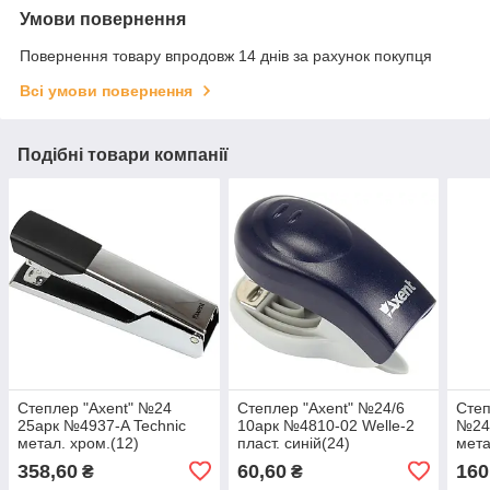
Умови повернення
Повернення товару впродовж 14 днів за рахунок покупця
Всі умови повернення
Подібні товари компанії
Степлер "Axent" №24
Степлер "Axent" №24/6
Степ
25арк №4937-A Technic
10арк №4810-02 Welle-2
№24/
метал. хром.(12)
пласт. синій(24)
мета
358,60
60,60
160
₴
₴