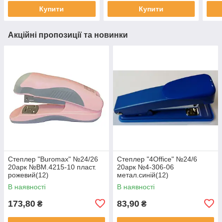
Купити
Купити
Акційні пропозиції та новинки
Степлер "Buromax" №24/26
Степлер "4Office" №24/6
20арк №BM.4215-10 пласт.
20арк №4-306-06
рожевий(12)
метал.синій(12)
В наявності
В наявності
173,80
83,90
₴
₴