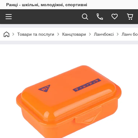
Ранці - шкільні, молодіжні, спортивні
Товари та послуги
Канцтовари
Ланчбоксі
Ланч бо