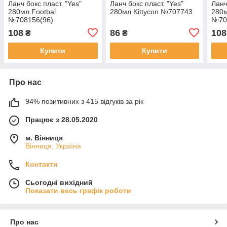
Ланч бокс пласт. "Yes"
Ланч бокс пласт. "Yes"
Ланч
280мл Footbal
280мл Kittycon №707743
280м
№708156(96)
№708
108
86
108
₴
₴
Купити
Купити
Про нас
94% позитивних з 415 відгуків за рік
Працює з 28.05.2020
м. Вінниця
Вінниця, Україна
Контакти
Сьогодні вихідний
Показати весь графік роботи
Про нас