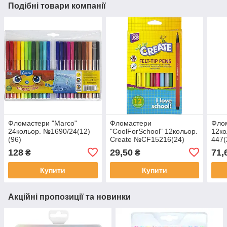
Подібні товари компанії
Фломастери "Marco"
Фломастери
Флом
24кольор. №1690/24(12)
"CoolForSchool" 12кольор.
12ко
(96)
Create №CF15216(24)
447(
(192)
128
29,50
71,
₴
₴
Купити
Купити
Акційні пропозиції та новинки