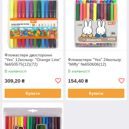
Фломастери двосторонні
"Yes" 12кольор. "Orange Line"
Фломастери "Yes" 24кольор.
№650575(12)(72)
"Miffy" №650606(12)
В наявності
В наявності
309,20
154,40
₴
₴
Купити
Купити