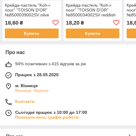
Крейда-пастель "Koh-i-
Крейда-пастель "Koh-i-
Крей
noor" "TOISON D'OR"
noor" "TOISON D'OR"
noor
№8500039002SV olive
№8500034002SV reddish
№85
ochre/оливкова охра(12)
violet/червонувато-
viol
18,60
18,20
18,
₴
₴
фіолетовий(12)
темн
Купити
Купити
Про нас
94% позитивних з 415 відгуків за рік
Працює з 28.05.2020
м. Вінниця
Вінниця, Україна
Контакти
Сьогодні працює з 10:00 до 17:00
Показати весь графік роботи
Про нас