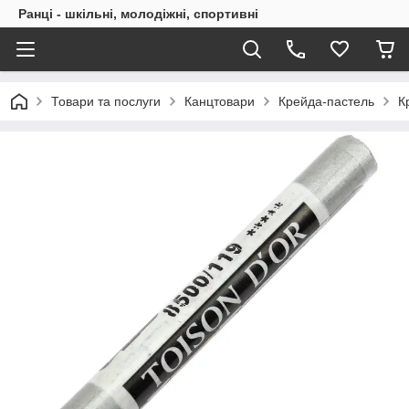
Ранці - шкільні, молодіжні, спортивні
Товари та послуги
Канцтовари
Крейда-пастель
К