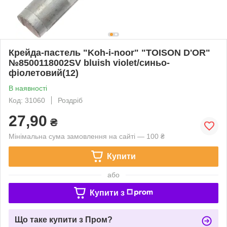
Крейда-пастель "Koh-i-noor" "TOISON D'OR"
№8500118002SV bluish violet/синьо-
фіолетовий(12)
В наявності
Код: 31060
Роздріб
27,90
₴
Мінімальна сума замовлення на сайті — 100 ₴
Купити
або
Купити з
Що таке купити з Пром?