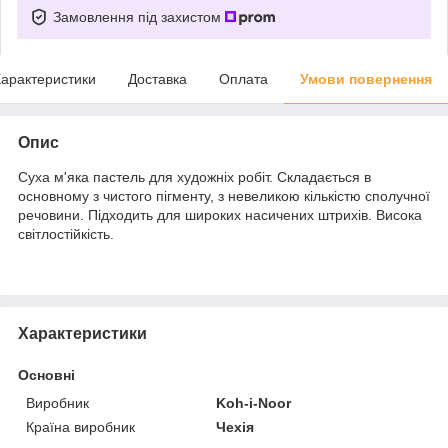
Замовлення під захистом
арактеристики
Доставка
Оплата
Умови повернення
Опис
Суха м'яка пастель для художніх робіт. Складається в
основному з чистого пігменту, з невеликою кількістю сполучної
речовини. Підходить для широких насичених штрихів. Висока
світлостійкість.
Характеристики
Основні
Виробник
Koh-i-Noor
Країна виробник
Чехія