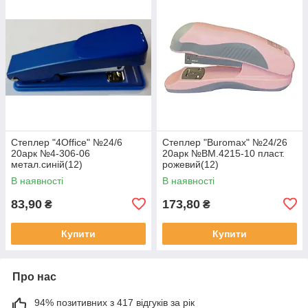
Степлер "4Office" №24/6
Степлер "Buromax" №24/26
20арк №4-306-06
20арк №BM.4215-10 пласт.
метал.синій(12)
рожевий(12)
В наявності
В наявності
83,90
173,80
₴
₴
Купити
Купити
Про нас
94% позитивних з 417 відгуків за рік