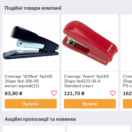
Подібні товари компанії
Степлер "4Office" №24/6
Степлер "Axent" №24/6
Степ
20арк №4-306-09
20арк №4223-06-A
20ар
метал.чорний(12)
Standard пласт.
PS п
червоний(12)
83,90
121,70
162
₴
₴
Купити
Купити
Акційні пропозиції та новинки