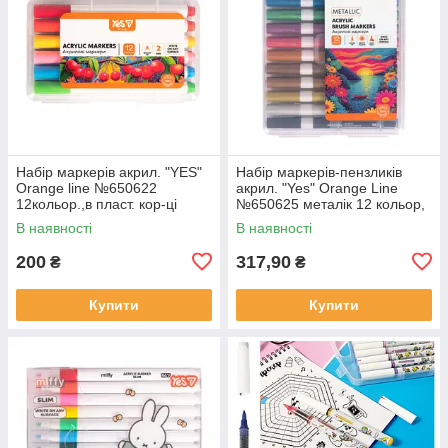
Набір маркерів акрил. "YES"
Набір маркерів-пензликів
Orange line №650622
акрил. "Yes" Orange Line
12кольор.,в пласт. кор-ці
№650625 металік 12 кольор,
в пласт. коробці
В наявності
В наявності
200
317,90
₴
₴
Купити
Купити