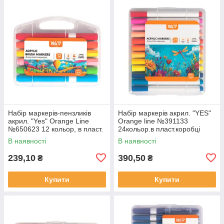
Набір маркерів-пензликів
Набір маркерів акрил. "YES"
акрил. "Yes" Orange Line
Orange line №391133
№650623 12 кольор, в пласт.
24кольор.в пласт.коробці
коробці
В наявності
В наявності
239,10
390,50
₴
₴
Купити
Купити