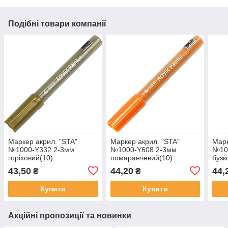
Подібні товари компанії
Маркер акрил. "STA"
Маркер акрил. "STA"
Марк
№1000-Y332 2-3мм
№1000-Y608 2-3мм
№10
горіховий(10)
помаранчевий(10)
бузк
43,50
44,20
44,
₴
₴
Купити
Купити
Акційні пропозиції та новинки