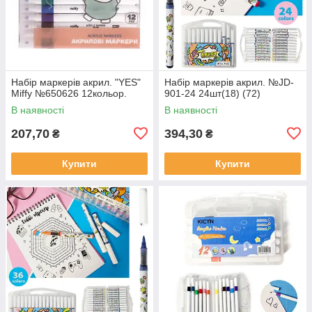
Набір маркерів акрил. "YES"
Набір маркерів акрил. №JD-
Miffy №650626 12кольор.
901-24 24шт(18) (72)
В наявності
В наявності
207,70
394,30
₴
₴
Купити
Купити