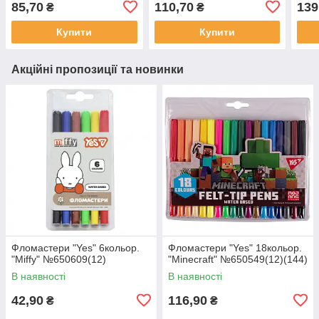
85,70
110,70
139
₴
₴
Купити
Купити
Акційні пропозиції та новинки
Фломастери "Yes" 6кольор.
Фломастери "Yes" 18кольор.
"Miffy" №650609(12)
"Minecraft" №650549(12)(144)
В наявності
В наявності
42,90
116,90
₴
₴