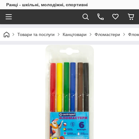
Ранці - шкільні, молодіжні, спортивні
Товари та послуги
Канцтовари
Фломастери
Флом