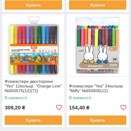
Купити
Купити
Фломастери двосторонні
"Yes" 12кольор. "Orange Line"
Фломастери "Yes" 24кольор.
№650575(12)(72)
"Miffy" №650606(12)
В наявності
В наявності
309,20
154,40
₴
₴
Купити
Купити