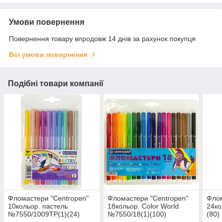
Умови повернення
Повернення товару впродовж 14 днів за рахунок покупця
Всі умови повернення
Подібні товари компанії
Фломастери "Centropen"
Фломастери "Centropen"
Флом
10кольор. пастель
18кольор. Color World
24ко
№7550/1009TP(1)(24)
№7550/18(1)(100)
(80)
(720)