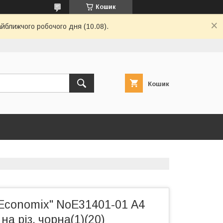
Кошик
айближчого робочого дня (10.08).
Кошик
"Economix" NoE31401-01 А4
на різ. чорна(1)(20)