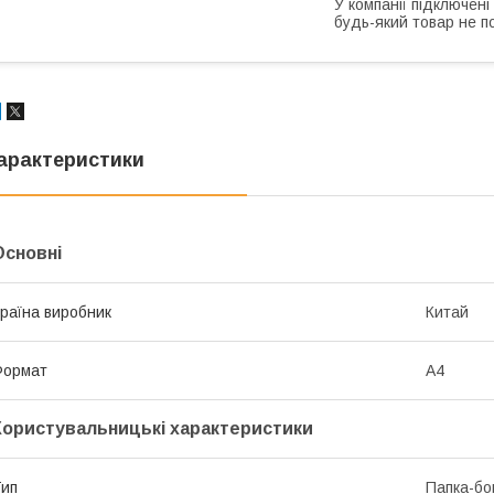
У компанії підключені
будь-який товар не п
арактеристики
Основні
раїна виробник
Китай
Формат
A4
Користувальницькі характеристики
ип
Папка-бо