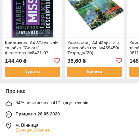
Книга-канц. А4 80арк. кліт.
Книга-канц. А4 48арк. лін.
Книг
тв. обкл. "Colors"
м'яка обкл.газ. №459450/
тв.о
фіолетова №8421-07-
Тетрада/(20)
9611
A/Axent/(10)
144,40
36,60
148
₴
₴
Купити
Купити
Про нас
94% позитивних з 417 відгуків за рік
Працює з 28.05.2020
м. Вінниця
Вінниця, Україна