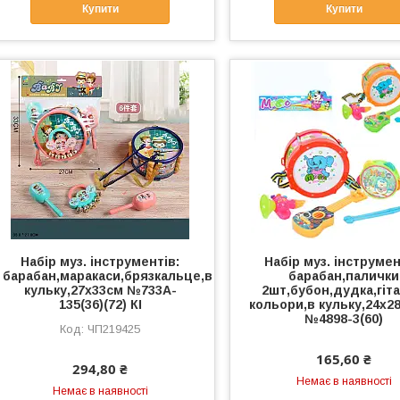
Купити
Купити
Набір муз. інструментів:
Набір муз. інструмен
барабан,маракаси,брязкальце,в
барабан,палички
кульку,27х33см №733A-
2шт,бубон,дудка,гіта
135(36)(72) КІ
кольори,в кульку,24х2
№4898-3(60)
ЧП219425
165,60 ₴
294,80 ₴
Немає в наявності
Немає в наявності