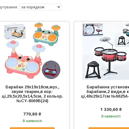
Барабан 29х19х18см,муз.,
Барабанна установк
звуки тварин,в кор-
барабани,2 види,в к
ці,29,5х20,5х14,5см, 2 кольор.
ці,49х29х17см №6625A-
№CY-8069B(24)
1 330,60 ₴
770,80 ₴
В наявності
В наявності