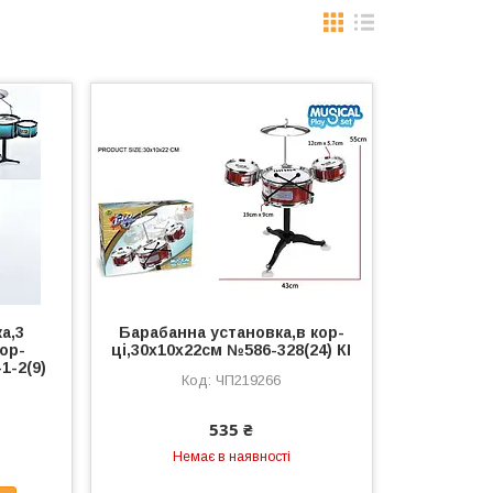
а,3
Барабанна установка,в кор-
ор-
ці,30х10х22см №586-328(24) КІ
1-2(9)
ЧП219266
535 ₴
Немає в наявності