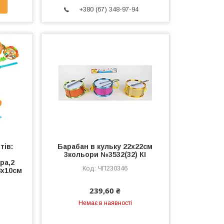
+380 (67) 348-97-94
тів:
Барабан в кульку 22х22см
3кольори №3532(32) КІ
ра,2
ЧП230346
8х10см
239,60 ₴
Немає в наявності