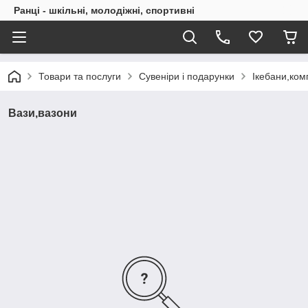
Ранці - шкільні, молодіжні, спортивні
Товари та послуги
Сувеніри і подарунки
Ікебани,ком
Вази,вазони