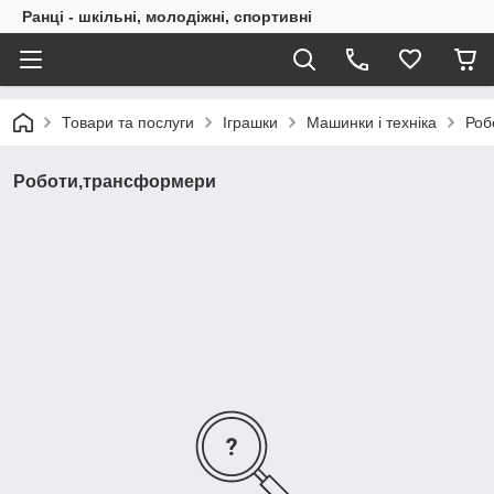
Ранці - шкільні, молодіжні, спортивні
Товари та послуги
Іграшки
Машинки і техніка
Роб
Роботи,трансформери