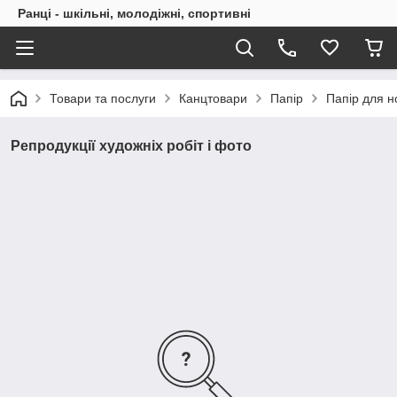
Ранці - шкільні, молодіжні, спортивні
Товари та послуги
Канцтовари
Папір
Папір для н
Репродукції художніх робіт і фото