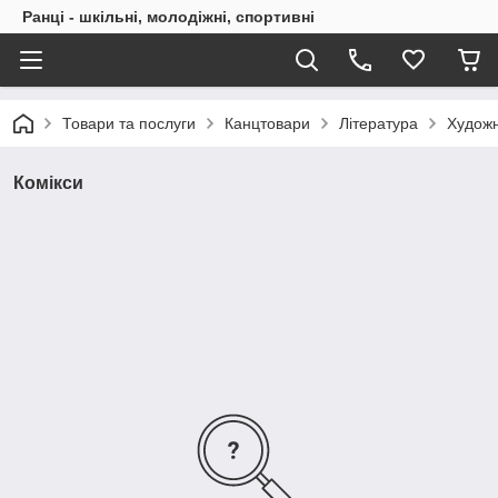
Ранці - шкільні, молодіжні, спортивні
Товари та послуги
Канцтовари
Література
Художн
Комікси