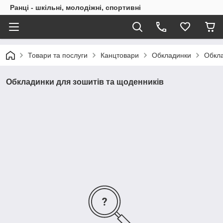
Ранці - шкільні, молодіжні, спортивні
Товари та послуги
Канцтовари
Обкладинки
Обкла
Обкладинки для зошитів та щоденників