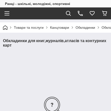
Ранці - шкільні, молодіжні, спортивні
Товари та послуги
Канцтовари
Обкладинки
Обкла
Обкладинки для книг,журналів,атласів та контурних
карт